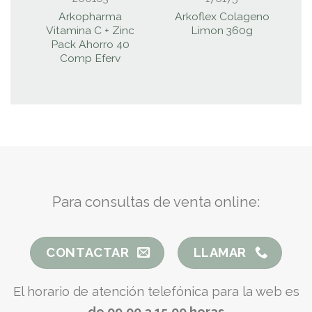
Arkopharma
Arkoflex Colageno
S
Vitamina C + Zinc
Limon 360g
B
Pack Ahorro 40
Comp Eferv
Para consultas de venta online:
CONTACTAR
LLAMAR
El horario de atención telefónica para la web es
de 09.00 a 15.00 horas