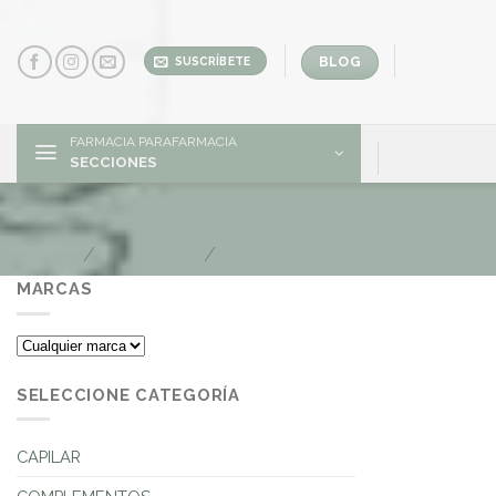
Skip
to
content
BLOG
SUSCRÍBETE
FARMACIA PARAFARMACIA
SECCIONES
Halitosis
Inicio
/
DENTAL
/
Halitosis
MARCAS
SELECCIONE CATEGORÍA
CAPILAR