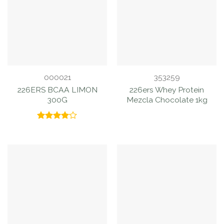
000021
353259
226ERS BCAA LIMON
226ers Whey Protein
300G
Mezcla Chocolate 1kg
Valorado
con
4.00
de 5