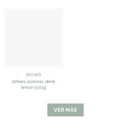
350425
226ers isotonic drink
limon 500g
VER MÁS