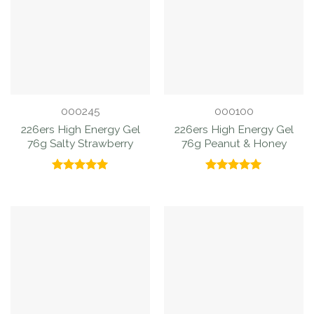
000245
000100
226ers High Energy Gel
226ers High Energy Gel
76g Salty Strawberry
76g Peanut & Honey
Valorado
Valorado
con
5.00
con
5.00
de 5
de 5