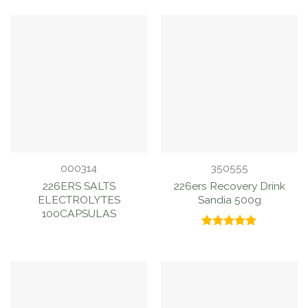
con
5.00
con
de 5
1.00
de
5
000314
350555
226ERS SALTS
226ers Recovery Drink
ELECTROLYTES
Sandia 500g
100CAPSULAS
Valorado
con
5.00
de 5