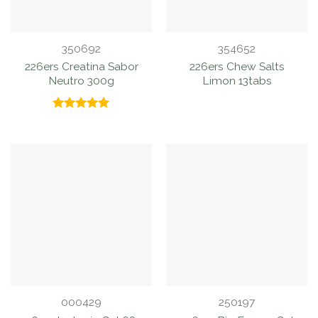
350692
354652
226ers Creatina Sabor
226ers Chew Salts
Neutro 300g
Limon 13tabs
Valorado
con
5.00
de 5
000429
250197