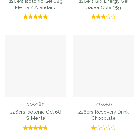
226ers Isotonic Gel 68g
226ers Bio Energy Gel
Menta Y Arandano
Sabor Cola 25g
Valorado
Valorado
con
5.00
con
de 5
3.00
de 5
000389
735059
226ers Isotonic Gel 68
226ers Recovery Drink
G Menta
Chocolate
Valorado
Valorado