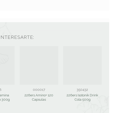
INTERESARTE:
8
000017
350432
tamina
226ers Amino+ 120
226ers Isotonik Drink
o 300g
Capsulas
Cola 500g