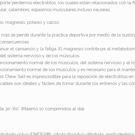
rte perdemos electrolitos, los cuales están relacionados con la 
ular, calambres, espasmos musculares incluso nauseas.
o, magnesio, potasio y calcio:
 más se pierde durante la práctica deportiva por medio de la sudora
 consecuencias.
uir el cansancio y la fatiga. El magnesio contribuye al metabolismo 
del sistema nervioso y de los músculos
funcionamiento normal de los músculos, del sistema nervioso y al ma
uncionamiento normal de los músculos y es necesario para el mant
s Chew Salt es imprescindible para la reposición de electrolitos en l
icables son ideales y fáciles de tomar durante los entrenos y las co
 30’-60’. (Máximo 10 comprimidos al día).
dratado polvo (EMDEX®), citrato trisódico dihidrato, maltodextrina