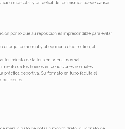
función muscular y un déficit de los mismos puede causar
ción por lo que su reposición es imprescindible para evitar
energético normal y al equilibrio electrolítico, al
ntenimiento de la tensión arterial normal.
enimiento de los huesos en condiciones normales.
a práctica deportiva. Su formato en tubo facilita el
mpeticiones.
 de maíz, citrato de potasio monohidrato, gluconato de