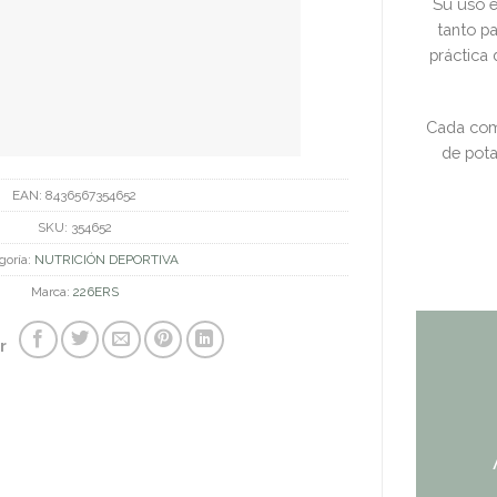
Su uso e
tanto pa
práctica 
Cada com
de pota
EAN:
8436567354652
SKU:
354652
goría:
NUTRICIÓN DEPORTIVA
Marca:
226ERS
r