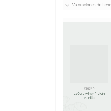
Valoraciones de tien
735326
226ers Whey Protein
Vainilla