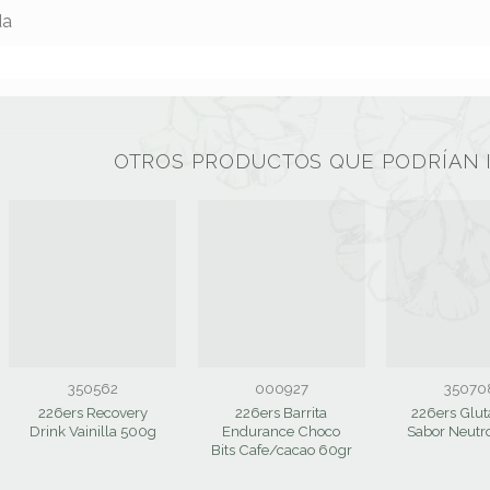
da
OTROS PRODUCTOS QUE PODRÍAN 
350562
000927
35070
226ers Recovery
226ers Barrita
226ers Glu
Drink Vainilla 500g
Endurance Choco
Sabor Neutr
Bits Cafe/cacao 60gr