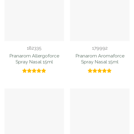
182335
179992
Pranarom Allergoforce
Pranarom Aromaforce
Spray Nasal 15ml
Spray Nasal 15ml
Valorado
Valorado
con
5.00
con
5.00
de 5
de 5