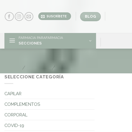
Skip
to
content
BLOG
SUSCRÍBETE
FARMACIA PARAFARMACIA
SECCIONES
Isdin
Inicio
/
Marcas
/
Isdin
SELECCIONE CATEGORÍA
CAPILAR
COMPLEMENTOS
CORPORAL
COVID-19