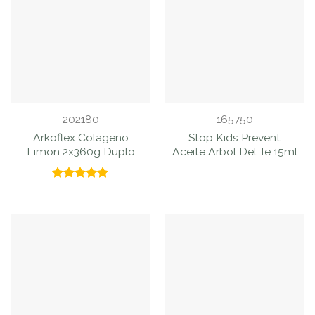
202180
165750
Arkoflex Colageno
Stop Kids Prevent
Limon 2x360g Duplo
Aceite Arbol Del Te 15ml
Valorado
con
5.00
de 5