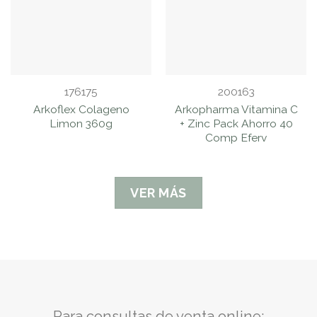
176175
200163
Arkoflex Colageno
Arkopharma Vitamina C
Limon 360g
+ Zinc Pack Ahorro 40
Comp Eferv
VER MÁS
Para consultas de venta online: