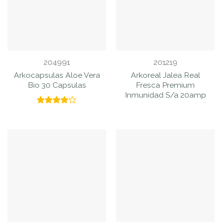
204991
201219
Arkocapsulas Aloe Vera
Arkoreal Jalea Real
Bio 30 Capsulas
Fresca Premium
Inmunidad S/a 20amp
Valorado
con
4.00
de 5