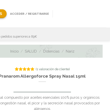
S
ACCEDER / REGISTRARSE
 pedidos superiores a 69€
Inicio
/
SALUD
/
Dolencias
/
Nariz
(
1
valoración de cliente)
Valorado
1
Pranarom Allergoforce Spray Nasal 15ml
con
5.00
de 5 en
base a
valoración
de un
al compuesto por aceites esenciales 100% puros y orgánicos.
cliente
 congestión nasal, el picor y la secreción nasal provocados por
alérgenos.