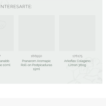
INTERESARTE:
7
186950
176175
ranabb
Pranarom Aromapic
Arkoflex Colageno
ño 10ml
Roll-on Postpicaduras
Limon 360g
15ml