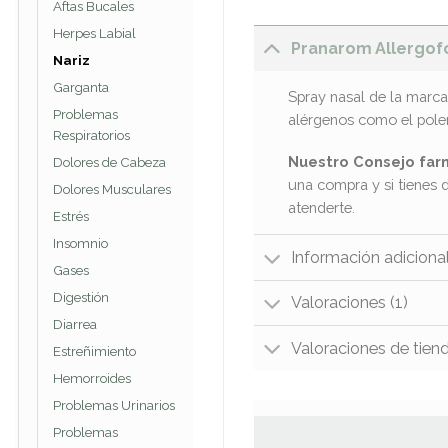
Aftas Bucales
Herpes Labial
Pranarom Allergof
Nariz
Garganta
Spray nasal de la marca
Problemas
alérgenos como el polen,
Respiratorios
Nuestro Consejo far
Dolores de Cabeza
una compra y si tienes 
Dolores Musculares
atenderte.
Estrés
Insomnio
Información adiciona
Gases
Digestión
Valoraciones (1)
Diarrea
Valoraciones de tien
Estreñimiento
Hemorroides
Problemas Urinarios
Problemas