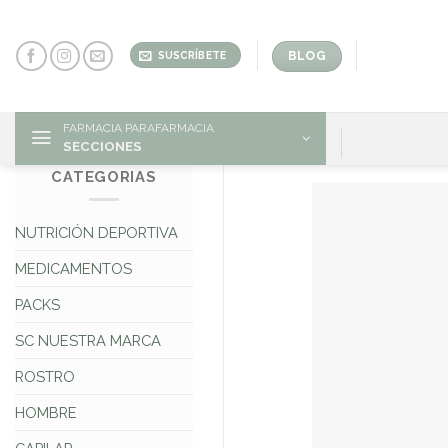
Skip
to
content
BLOG
SUSCRÍBETE
FARMACIA PARAFARMACIA
SECCIONES
CATEGORIAS
NUTRICIÓN DEPORTIVA
MEDICAMENTOS
PACKS
SC NUESTRA MARCA
ROSTRO
HOMBRE