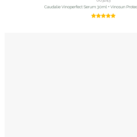
003243
Caudalie Vinoperfect Serum 30ml + Vinosun Prote
Valorado
con
5.00
de 5