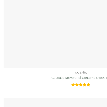
004785
Caudalie Resveratrol Contorno Ojos 1
Valorado
con
5.00
de 5