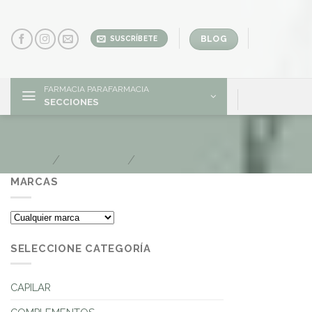
Skip
to
content
BLOG
SUSCRÍBETE
FARMACIA PARAFARMACIA
SECCIONES
Ojos
Inicio
/
ROSTRO
/
Ojos
MARCAS
SELECCIONE CATEGORÍA
CAPILAR