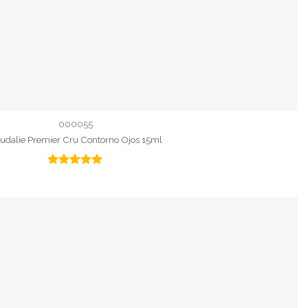
000055
udalie Premier Cru Contorno Ojos 15ml
Valorado
con
5.00
de 5