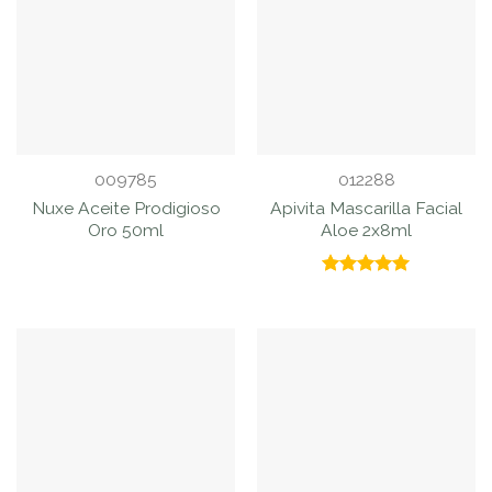
009785
012288
Nuxe Aceite Prodigioso
Apivita Mascarilla Facial
Oro 50ml
Aloe 2x8ml
Valorado
con
5.00
de 5