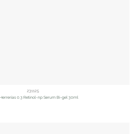
231125
errerías 0.3 Retinol-np Serum Bi-gel 30ml