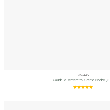
001125
Caudalie Resveratrol Crema Noche 5
Valorado
con
5.00
de 5