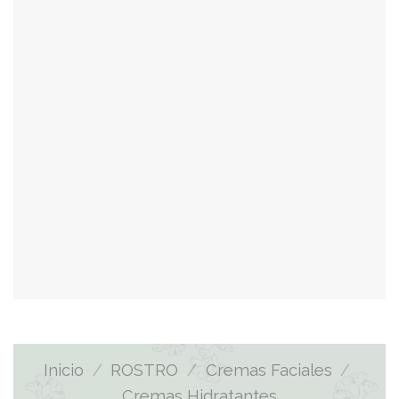
Inicio
/
ROSTRO
/
Cremas Faciales
/
Cremas Hidratantes