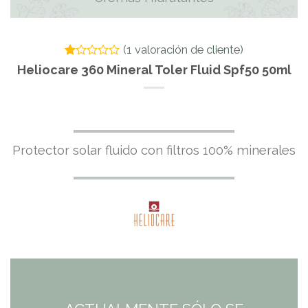
(
1
valoración de cliente)
Valorado
1
Heliocare 360 Mineral Toler Fluid Spf50 50ml
con
1.00
de
5
en
base
a
Protector solar fluido con filtros 100% minerales
valoración
de
un
cliente