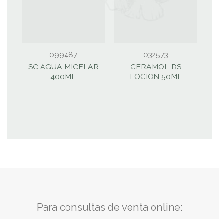
099487
032573
SC AGUA MICELAR
CERAMOL DS
S
400ML
LOCION 50ML
Para consultas de venta online: