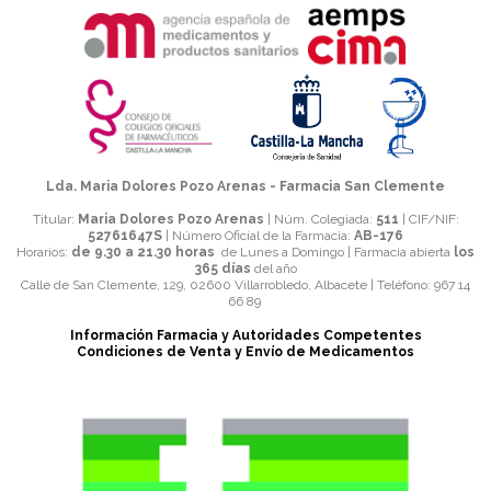
Lda. Maria Dolores Pozo Arenas - Farmacia San Clemente
Titular:
Maria Dolores Pozo Arenas
| Núm. Colegiada:
511
| CIF/NIF:
52761647S
| Número Oficial de la Farmacia:
AB-176
Horarios:
de 9.30 a 21.30 horas
de Lunes a Domingo | Farmacia abierta
los
365 días
del año
Calle de San Clemente, 129, 02600 Villarrobledo, Albacete |
Teléfono:
967 14
66 89
Información Farmacia y Autoridades Competentes
Condiciones de Venta y Envío de Medicamentos