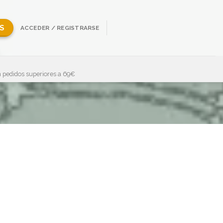
S
ACCEDER / REGISTRARSE
 pedidos superiores a 69€
Showing all 3 results