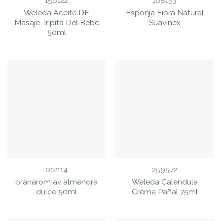
156122
168153
Weleda Aceite DE
Esponja Fibra Natural
Masaje Tripita Del Bebe
Suavinex
50ml
012114
259572
pranarom av almendra
Weleda Calendula
dulce 50ml
Crema Pañal 75ml