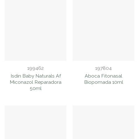
199462
197804
Isdin Baby Naturals Af
Aboca Fitonasal
Miconazol Reparadora
Biopomada 10ml
50ml