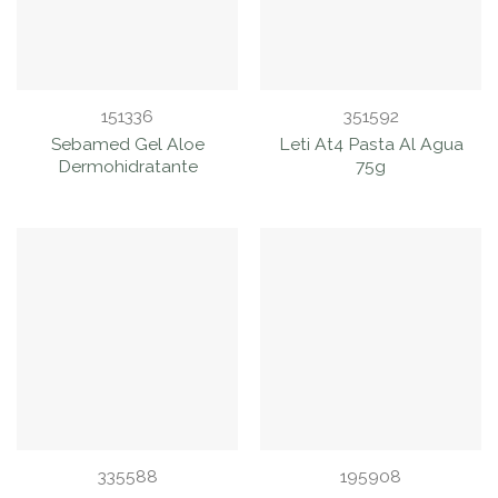
151336
351592
Sebamed Gel Aloe
Leti At4 Pasta Al Agua
Dermohidratante
75g
335588
195908