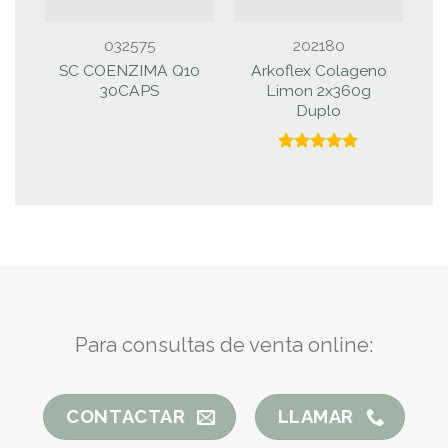
032575
202180
SC COENZIMA Q10
Arkoflex Colageno
A
30CAPS
Limon 2x360g
Duplo
Valorado
con
5.00
de 5
Para consultas de venta online:
CONTACTAR
LLAMAR