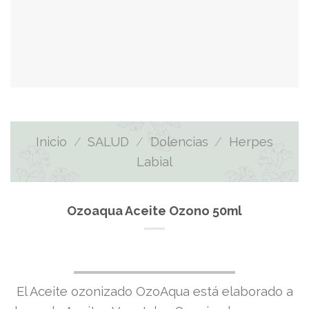
Inicio
/
SALUD
/
Dolencias
/
Herpes
Labial
Ozoaqua Aceite Ozono 50ml
El Aceite ozonizado OzoAqua está elaborado a