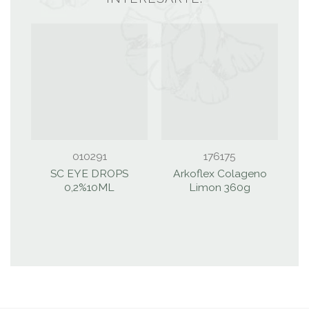
010291
176175
SC EYE DROPS
Arkoflex Colageno
A
0,2%10ML
Limon 360g