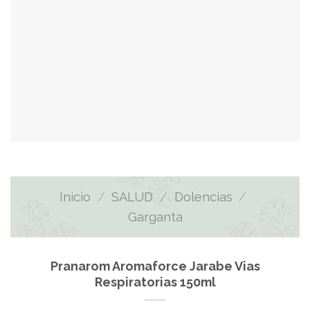
Inicio
/
SALUD
/
Dolencias
/
Garganta
Pranarom Aromaforce Jarabe Vias
Respiratorias 150ml