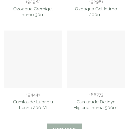
192982
192981
Ozoaqua Cremigel
Ozoaqua Gel Intimo
Intimo 30ml
200ml
194441
166773
Cumlaude Lubripiu
Cumlaude Deligyn
Leche 200 Ml
Higiene Intima 500ml