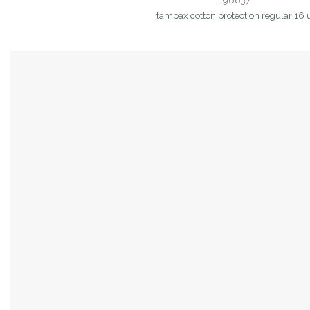
196637
tampax cotton protection regular 16 