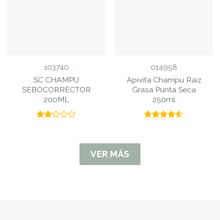
103740
014958
SC CHAMPU
Apivita Champu Raiz
SEBOCORRECTOR
Grasa Punta Seca
200ML
250ml
Valorado
Valorado
con
con
4.50
2.00
de 5
de 5
VER MÁS