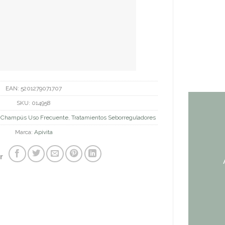
EAN:
5201279071707
SKU:
014958
,
Champús Uso Frecuente
,
Tratamientos Seborreguladores
Marca:
Apivita
r