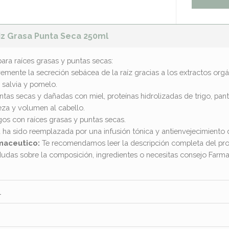
iz Grasa Punta Seca 250ml
ara raíces grasas y puntas secas:
vemente la secreción sebácea de la raíz gracias a los extractos orgá
 salvia y pomelo.
untas secas y dañadas con miel, proteínas hidrolizadas de trigo, pa
eza y volumen al cabello.
rgos con raíces grasas y puntas secas.
 ha sido reemplazada por una infusión tónica y antienvejecimiento
maceutico:
Te recomendamos leer la descripción completa del pro
dudas sobre la composición, ingredientes o necesitas consejo Far
l