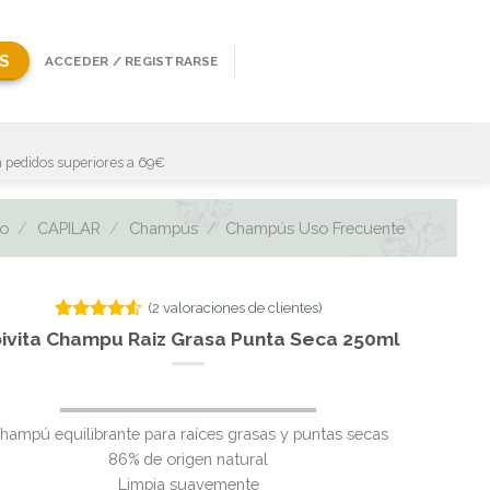
S
ACCEDER / REGISTRARSE
 pedidos superiores a 69€
io
/
CAPILAR
/
Champús
/
Champús Uso Frecuente
(
2
valoraciones de clientes)
Valorado
2
ivita Champu Raiz Grasa Punta Seca 250ml
con
4.50
de 5 en
base a
valoraciones
de clientes
hampú equilibrante para raíces grasas y puntas secas
86% de origen natural
Limpia suavemente