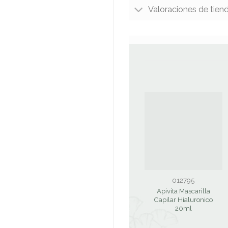
Valoraciones de tien
012795
Apivita Mascarilla
Capilar Hialuronico
20ml