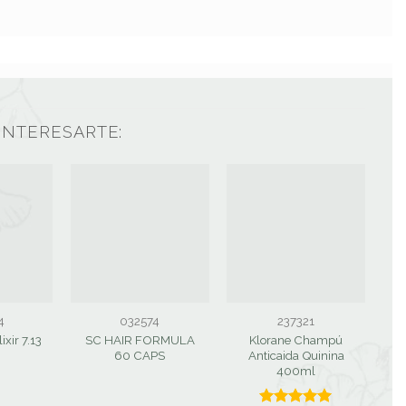
INTERESARTE:
4
032574
237321
ixir 7.13
SC HAIR FORMULA
Klorane Champú
60 CAPS
Anticaida Quinina
Ca
400ml