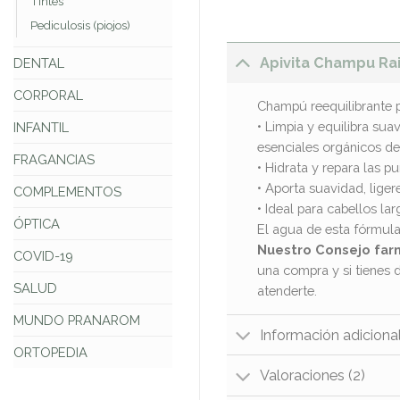
Tintes
Pediculosis (piojos)
Apivita Champu Ra
DENTAL
CORPORAL
Champú reequilibrante p
• Limpia y equilibra sua
INFANTIL
esenciales orgánicos de
FRAGANCIAS
• Hidrata y repara las p
• Aporta suavidad, liger
COMPLEMENTOS
• Ideal para cabellos la
ÓPTICA
El agua de esta fórmula
Nuestro Consejo far
COVID-19
una compra y si tienes 
SALUD
atenderte.
MUNDO PRANAROM
Información adiciona
ORTOPEDIA
Valoraciones (2)