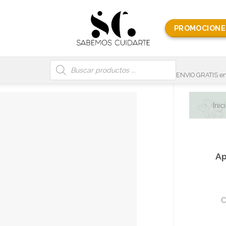
PROMOCIONE
Búsqueda
de
productos
ENVIO GRATIS en
Inic
Ap
C