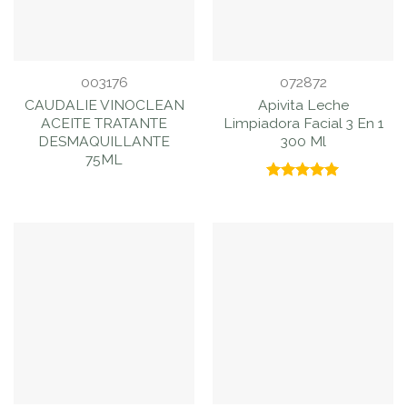
003176
072872
CAUDALIE VINOCLEAN
Apivita Leche
ACEITE TRATANTE
Limpiadora Facial 3 En 1
DESMAQUILLANTE
300 Ml
75ML
Valorado
con
5.00
de 5