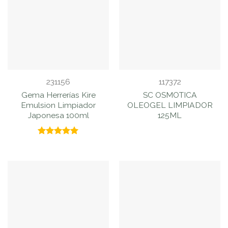
231156
117372
Gema Herrerías Kire
SC OSMOTICA
Emulsion Limpiador
OLEOGEL LIMPIADOR
Japonesa 100ml
125ML
Valorado
con
5.00
de 5