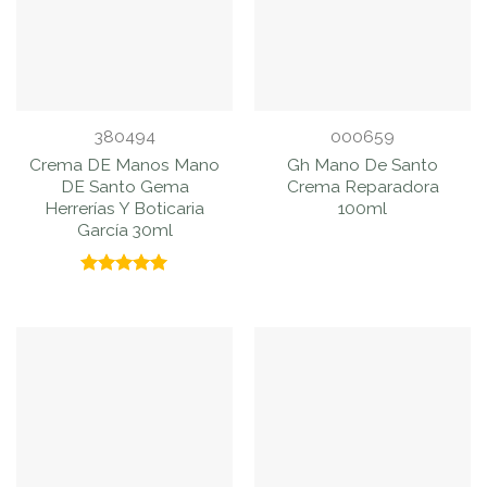
380494
000659
Crema DE Manos Mano
Gh Mano De Santo
DE Santo Gema
Crema Reparadora
Herrerías Y Boticaria
100ml
García 30ml
Valorado
con
5.00
de 5