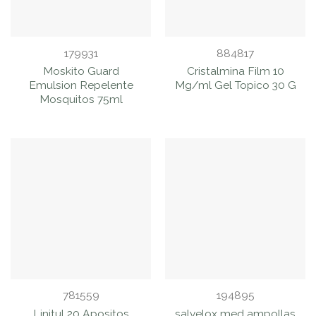
179931
884817
Moskito Guard
Cristalmina Film 10
Emulsion Repelente
Mg/ml Gel Topico 30 G
Mosquitos 75ml
781559
194895
Linitul 20 Apositos
salvelox med ampollas