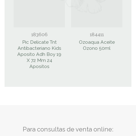
183606
184411
Pic Delicate Tnt
Ozoaqua Aceite
L
Antibacteriano Kids
Ozono 50ml
I
Aposito Adh Boy 19
X 72 Mm 24
Apositos
Para consultas de venta online: