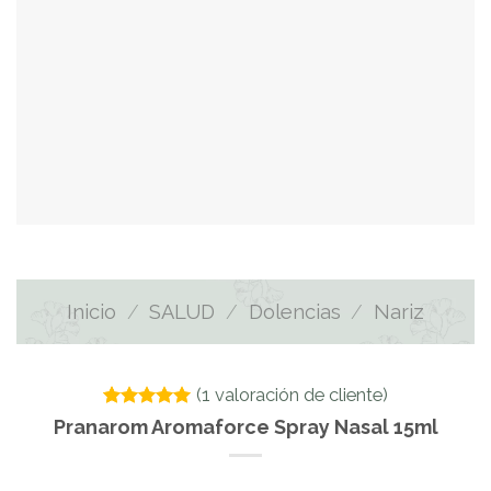
Inicio
/
SALUD
/
Dolencias
/
Nariz
(
1
valoración de cliente)
Valorado
1
Pranarom Aromaforce Spray Nasal 15ml
con
5.00
de 5 en
base a
valoración