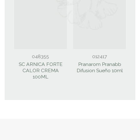
048355
012417
SC ARNICA FORTE
Pranarom Pranabb
S
CALOR CREMA
Difusion Sueño 10ml
B
100ML