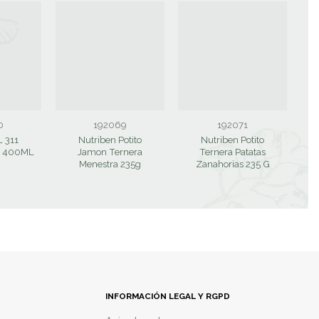
0
192069
192071
 311
Nutriben Potito
Nutriben Potito
N
 400ML
Jamon Ternera
Ternera Patatas
Menestra 235g
Zanahorias 235 G
INFORMACIÓN LEGAL Y RGPD