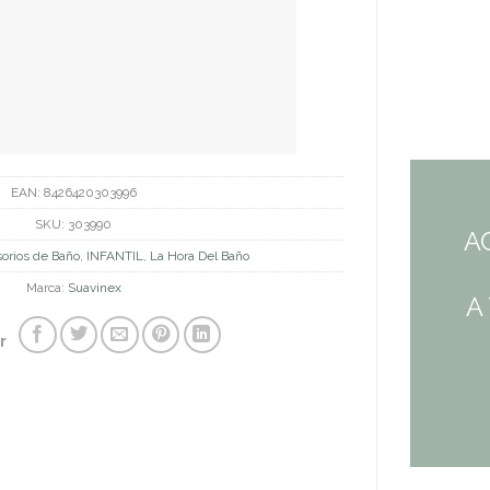
EAN:
8426420303996
SKU:
303990
A
orios de Baño
,
INFANTIL
,
La Hora Del Baño
Marca:
Suavinex
A
r