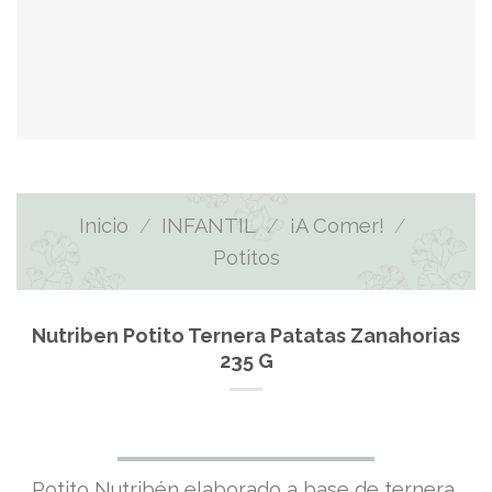
Inicio
/
INFANTIL
/
¡A Comer!
/
Potitos
Nutriben Potito Ternera Patatas Zanahorias
235 G
Potito Nutribén elaborado a base de ternera,