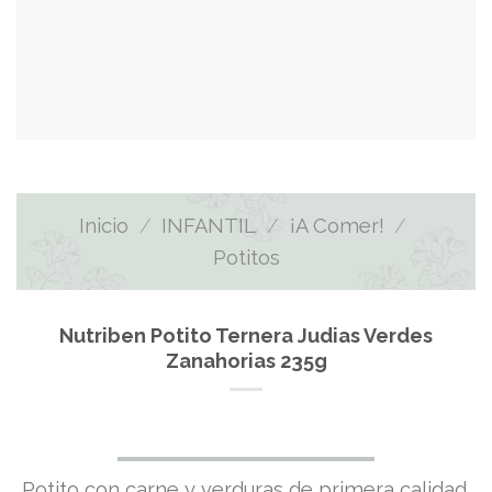
Inicio
/
INFANTIL
/
¡A Comer!
/
Potitos
Nutriben Potito Ternera Judias Verdes
Zanahorias 235g
Potito con carne y verduras de primera calidad.