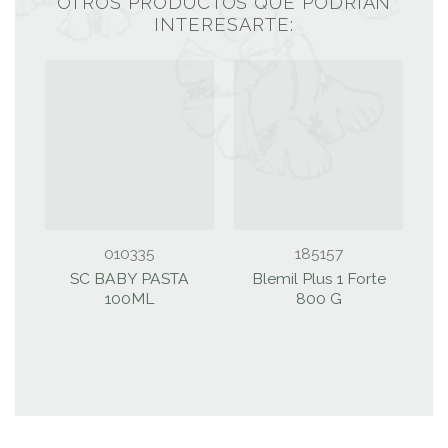
OTROS PRODUCTOS QUE PODRÍAN
INTERESARTE:
010335
185157
SC BABY PASTA
Blemil Plus 1 Forte
B
100ML
800 G