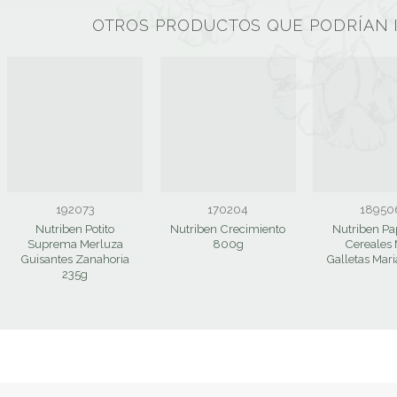
OTROS PRODUCTOS QUE PODRÍAN 
192073
170204
18950
Nutriben Potito
Nutriben Crecimiento
Nutriben Pap
Suprema Merluza
800g
Cereales 
Guisantes Zanahoria
Galletas Mar
235g