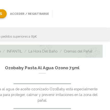
S
ACCEDER / REGISTRARSE
 pedidos superiores a 69€
o
/
INFANTIL
/
La Hora Del Baño
/
Cremas del Pañal
Ozobaby Pasta Al Agua Ozono 75ml
a al agua de aceite ozonizado OzoBaby está especialmente
 para proteger, calmar y prevenir irritaciones en la zona del
pañal.