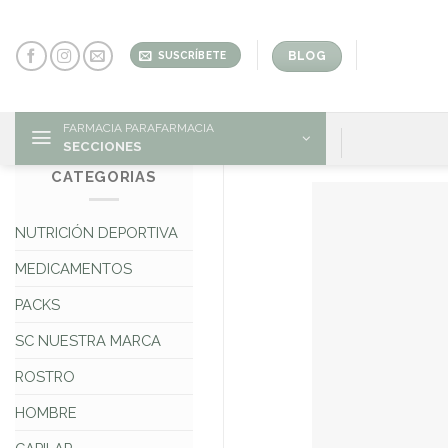
Skip
to
content
BLOG
SUSCRÍBETE
FARMACIA PARAFARMACIA
SECCIONES
CATEGORIAS
NUTRICIÓN DEPORTIVA
MEDICAMENTOS
PACKS
SC NUESTRA MARCA
ROSTRO
HOMBRE