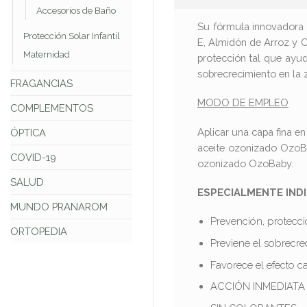
Accesorios de Baño
Su fórmula innovadora 
Protección Solar Infantil
E, Almidón de Arroz y Ce
Maternidad
protección tal que ayuda
sobrecrecimiento en la 
FRAGANCIAS
MODO DE EMPLEO
COMPLEMENTOS
Aplicar una capa fina e
ÓPTICA
aceite ozonizado OzoBab
COVID-19
ozonizado OzoBaby.
SALUD
ESPECIALMENTE IND
MUNDO PRANAROM
Prevención, protecció
ORTOPEDIA
Previene el sobrecre
Favorece el efecto ca
ACCIÓN INMEDIATA