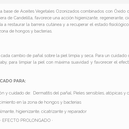
a base de Aceites Vegetales Ozonizados combinados con Óxido de Z
ra de Candelilla, favorece una acción higienizante, regenerante, ci
 a restaurar la barrera cutánea y a recuperar el estado fisiológico
zona de hongos y bacterias.
n cada cambio de pañal sobre la piel limpia y seca. Para un cuida
y, para limpiar la piel con máxima suavidad y favorecer el efecto
ICADO PARA:
n y cuidado de: Dermatitis del pañal, Pieles sensibles, atópicas y c
cimiento en la zona de hongos y bacterias
lmante, higienizante, cicatrizante y reparador
 · EFECTO PROLONGADO ·