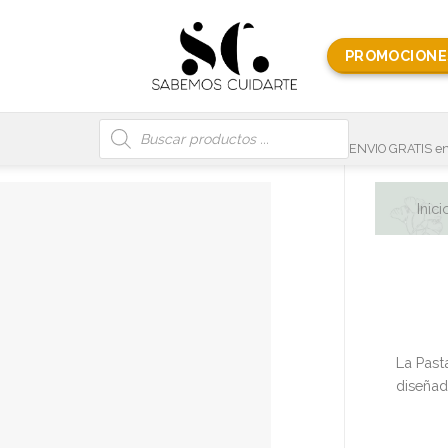
PROMOCIONE
Búsqueda
de
productos
ENVIO GRATIS en
Inici
La Past
diseñada