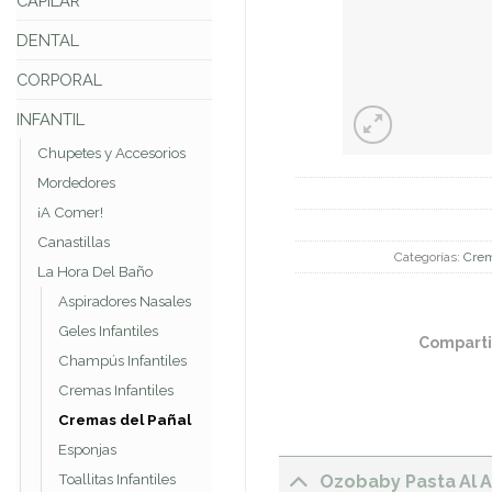
CAPILAR
DENTAL
CORPORAL
INFANTIL
Chupetes y Accesorios
Mordedores
¡A Comer!
Canastillas
Categorías:
Crem
La Hora Del Baño
Aspiradores Nasales
Geles Infantiles
Comparti
Champús Infantiles
Cremas Infantiles
Cremas del Pañal
Esponjas
Ozobaby Pasta Al 
Toallitas Infantiles