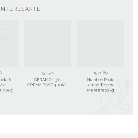
INTERESARTE:
6
032570
192069
illa 8
CERAMOL 311
Nutriben Potito
Miel
CREMA BASE 400ML
Jamon Ternera
ia 600g
Menestra 235g