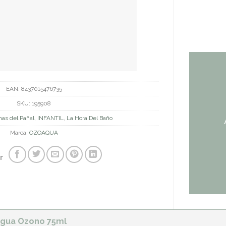
EAN:
8437015476735
SKU:
195908
as del Pañal
,
INFANTIL
,
La Hora Del Baño
Marca:
OZOAQUA
r
Agua Ozono 75ml