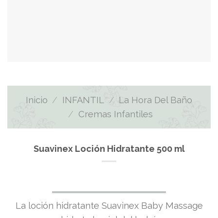
Inicio
/
INFANTIL
/
La Hora Del Baño
/
Cremas Infantiles
Suavinex Loción Hidratante 500 ml
La loción hidratante Suavinex Baby Massage