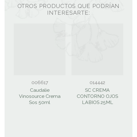
OTROS PRODUCTOS QUE PODRÍAN
INTERESARTE:
006617
014442
Caudalie
SC CREMA
Vinosource Crema
CONTORNO OJOS
S
Sos 50ml
LABIOS 25ML