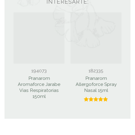
INTERESARTE:
194073
182335
Pranarom
Pranarom
S
Aromaforce Jarabe
Allergoforce Spray
Vias Respiratorias
Nasal 15ml
150ml
Valorado
con
5.00
de 5