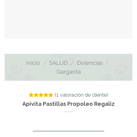
Inicio
/
SALUD
/
Dolencias
/
Garganta
(
1
valoración de cliente)
Valorado
1
Apivita Pastillas Propoleo Regaliz
con
5.00
de 5 en
base a
valoración
de un
cliente