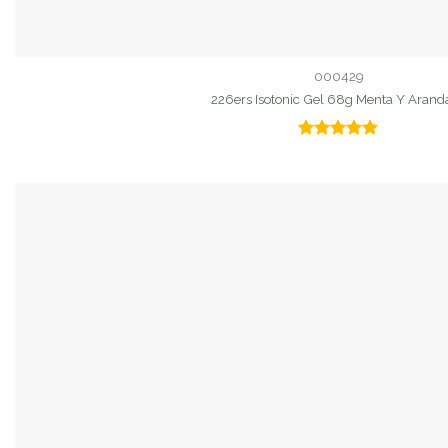
000429
226ers Isotonic Gel 68g Menta Y Arand
Valorado
con
5.00
de 5