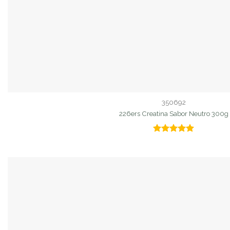
350692
226ers Creatina Sabor Neutro 300g
Valorado
con
5.00
de 5