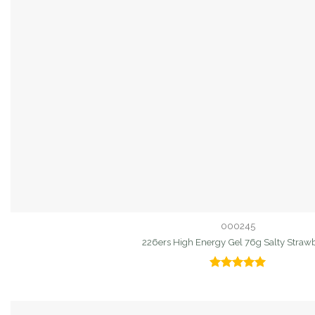
000245
226ers High Energy Gel 76g Salty Straw
Valorado
con
5.00
de 5