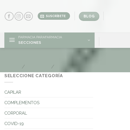
Skip
to
content
BLOG
SUSCRÍBETE
FARMACIA PARAFARMACIA
SECCIONES
226ERS
Inicio
/
Marcas
/
226ERS
SELECCIONE CATEGORÍA
CAPILAR
COMPLEMENTOS
CORPORAL
COVID-19