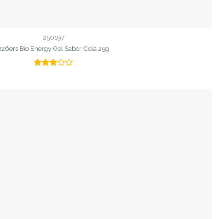
250197
226ers Bio Energy Gel Sabor Cola 25g
Valorado
con
3.00
de 5