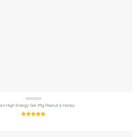
000100
ers High Energy Gel 76g Peanut & Honey
Valorado
con
5.00
de 5