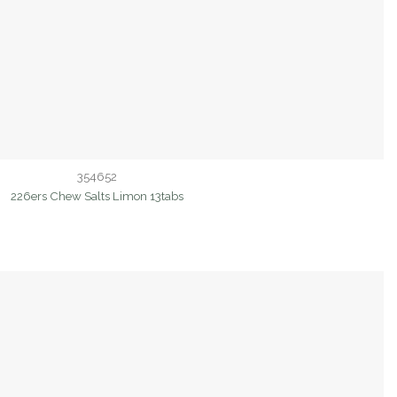
354652
226ers Chew Salts Limon 13tabs