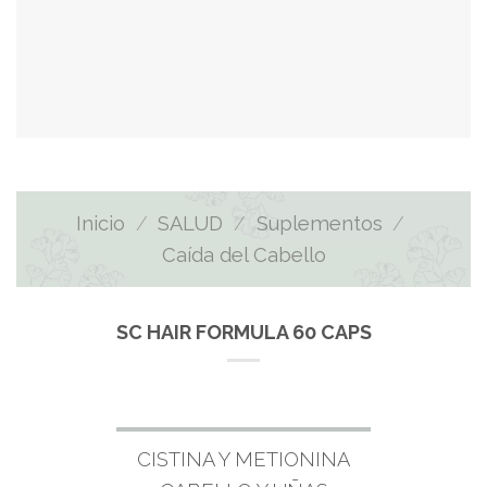
Inicio
/
SALUD
/
Suplementos
/
Caída del Cabello
SC HAIR FORMULA 60 CAPS
CISTINA Y METIONINA