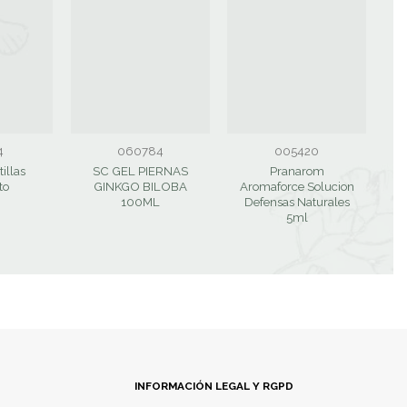
4
060784
005420
tillas
SC GEL PIERNAS
Pranarom
Pr
to
GINKGO BILOBA
Aromaforce Solucion
100ML
Defensas Naturales
5ml
INFORMACIÓN LEGAL Y RGPD