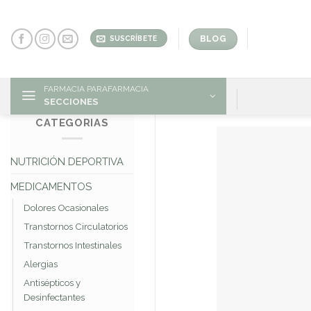
Skip
to
content
BLOG
SUSCRÍBETE
FARMACIA PARAFARMACIA
SECCIONES
CATEGORIAS
NUTRICIÓN DEPORTIVA
MEDICAMENTOS
Dolores Ocasionales
Transtornos Circulatorios
Transtornos Intestinales
Alergias
Antisépticos y
Desinfectantes