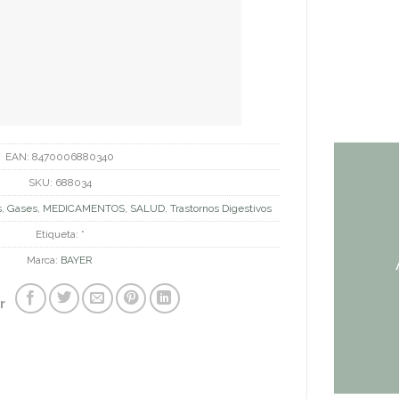
EAN:
8470006880340
SKU:
688034
s
,
Gases
,
MEDICAMENTOS
,
SALUD
,
Trastornos Digestivos
Etiqueta:
*
Marca:
BAYER
r