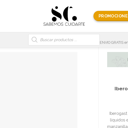
PROMOCIONE
Búsqueda
de
productos
ENVIO GRATIS en
Ibero
Iberogast
líquidos 
manzanilla,