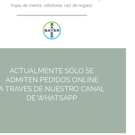
era:
es:
hojas de menta, celidonia, raíz de regaliz.
44,60€.
39,55€.
ACTUALMENTE SÓLO SE
ADMITEN PEDIDOS ONLINE
A TRAVES DE NUESTRO CANAL
DE WHATSAPP