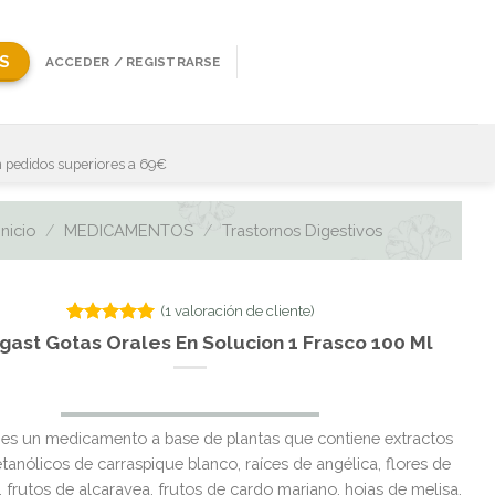
S
ACCEDER / REGISTRARSE
 pedidos superiores a 69€
Inicio
/
MEDICAMENTOS
/
Trastornos Digestivos
(
1
valoración de cliente)
Valorado
1
gast Gotas Orales En Solucion 1 Frasco 100 Ml
con
5.00
de 5 en
base a
valoración
El
El
de un
 es un medicamento a base de plantas que contiene extractos
cliente
precio
precio
etanólicos de carraspique blanco, raíces de angélica, flores de
original
actual
 frutos de alcaravea, frutos de cardo mariano, hojas de melisa,