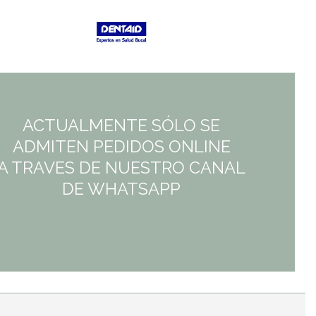
era:
es:
6,50€.
6,50€.
ACTUALMENTE SÓLO SE
ADMITEN PEDIDOS ONLINE
A TRAVES DE NUESTRO CANAL
DE WHATSAPP