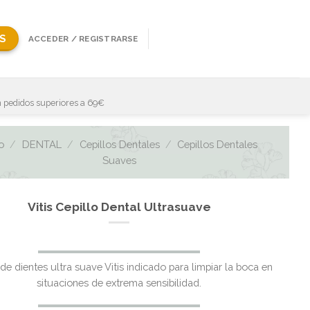
S
ACCEDER / REGISTRARSE
 pedidos superiores a 69€
io
/
DENTAL
/
Cepillos Dentales
/
Cepillos Dentales
Suaves
Vitis Cepillo Dental Ultrasuave
El
El
 de dientes ultra suave Vitis indicado para limpiar la boca en
precio
precio
situaciones de extrema sensibilidad.
original
actual