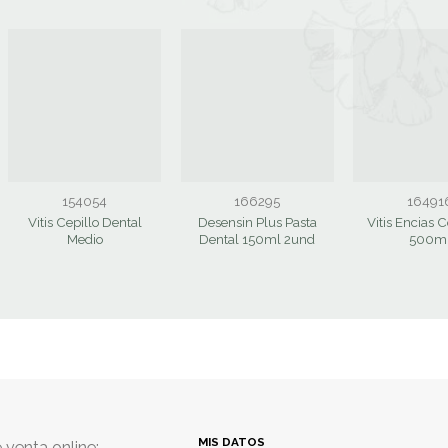
154054
166295
16491
Vitis Cepillo Dental
Desensin Plus Pasta
Vitis Encias C
Medio
Dental 150ml 2und
500m
MIS DATOS
 venta online: