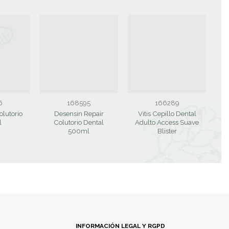
6
168595
166289
olutorio
Desensin Repair
Vitis Cepillo Dental
V
l
Colutorio Dental
Adulto Access Suave
500ml
Blister
INFORMACIÓN LEGAL Y RGPD