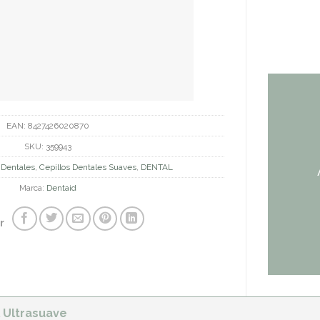
EAN:
8427426020870
SKU:
359943
 Dentales
,
Cepillos Dentales Suaves
,
DENTAL
Marca:
Dentaid
r
l Ultrasuave