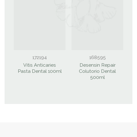
172194
168595
Vitis Anticaries
Desensin Repair
V
Pasta Dental 100ml
Colutorio Dental
500ml