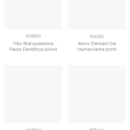
163860
154335
Vitis Blanqueadora
Xeros Dentaid Gel
Pasta Dentifrica 100ml
Humectante 50ml
332890
168594