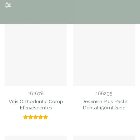
BUSCAR Y
FILTRAR
PRODUCTOS
161678
166295
Vitis Orthodontic Comp
Desensin Plus Pasta
Efervescentes
Dental 150ml 2und
Valorado
con
5.00
de 5