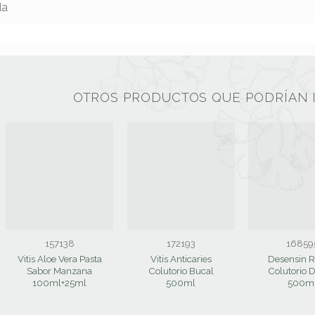
da
OTROS PRODUCTOS QUE PODRÍAN 
157138
172193
16859
Vitis Aloe Vera Pasta
Vitis Anticaries
Desensin R
Sabor Manzana
Colutorio Bucal
Colutorio 
100ml+25ml
500ml
500m