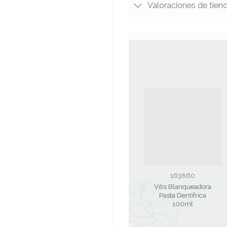
Valoraciones de tien
163860
Vitis Blanqueadora
Pasta Dentifrica
100ml