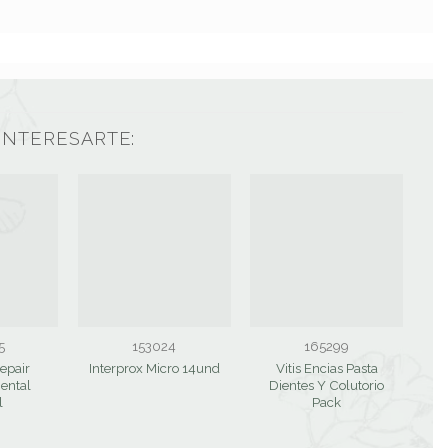
INTERESARTE:
5
153024
165299
epair
Vitis Encias Pasta
Interprox Micro 14und
Dental
Dientes Y Colutorio
T
l
Pack