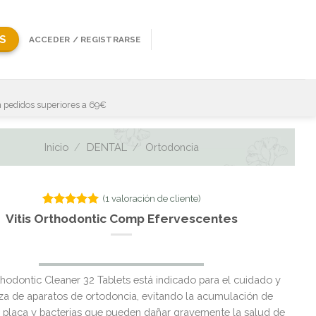
S
ACCEDER / REGISTRARSE
 pedidos superiores a 69€
Inicio
/
DENTAL
/
Ortodoncia
(
1
valoración de cliente)
Valorado
1
Vitis Orthodontic Comp Efervescentes
con
5.00
de 5 en
base a
valoración
El
El
de un
thodontic Cleaner 32 Tablets está indicado para el cuidado y
cliente
precio
precio
za de aparatos de ortodoncia, evitando la acumulación de
original
actual
, placa y bacterias que pueden dañar gravemente la salud de