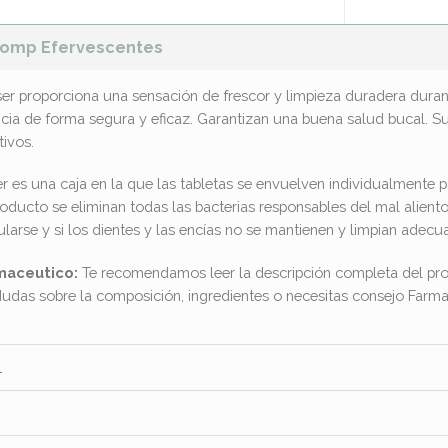
 Comp Efervescentes
ser proporciona una sensación de frescor y limpieza duradera dura
cia de forma segura y eficaz. Garantizan una buena salud bucal. S
tivos.
er es una caja en la que las tabletas se envuelven individualmente
oducto se eliminan todas las bacterias responsables del mal aliento 
arse y si los dientes y las encías no se mantienen y limpian adec
maceutico:
Te recomendamos leer la descripción completa del pro
dudas sobre la composición, ingredientes o necesitas consejo Far
l