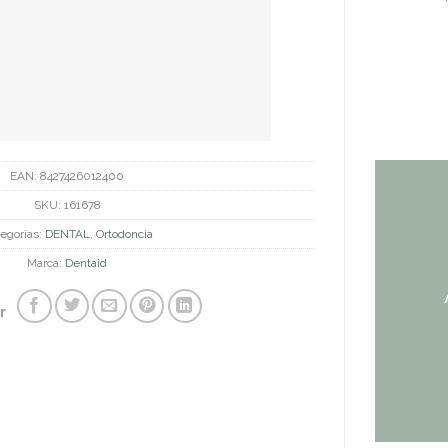
EAN:
8427426012400
SKU:
161678
egorías:
DENTAL
,
Ortodoncia
Marca:
Dentaid
r