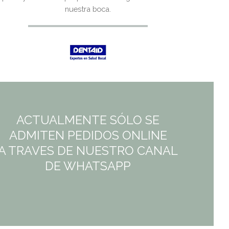
era:
es:
nuestra boca.
6,95€.
6,95€.
ACTUALMENTE SÓLO SE
ADMITEN PEDIDOS ONLINE
A TRAVES DE NUESTRO CANAL
DE WHATSAPP