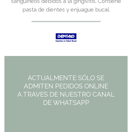
sanguíneos debidos a la gingivitis. Contiene
original
actual
pasta de dientes y enjuague bucal.
era:
es:
16,50€.
12,40€.
ACTUALMENTE SÓLO SE
ADMITEN PEDIDOS ONLINE
A TRAVES DE NUESTRO CANAL
DE WHATSAPP