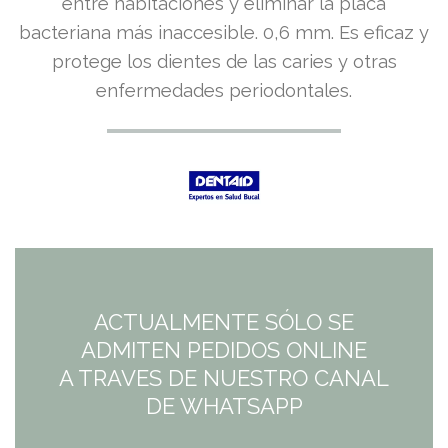
precio
precio
entre habitaciones y eliminar la placa
bacteriana más inaccesible. 0,6 mm. Es eficaz y
original
actual
protege los dientes de las caries y otras
era:
es:
enfermedades periodontales.
6,50€.
6,50€.
ACTUALMENTE SÓLO SE
ADMITEN PEDIDOS ONLINE
A TRAVES DE NUESTRO CANAL
DE WHATSAPP