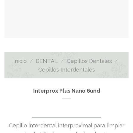
Inicio
/
DENTAL
/
Cepillos Dentales
/
Cepillos Interdentales
Interprox Plus Nano 6und
El
El
Cepillo interdental interproximal para limpiar