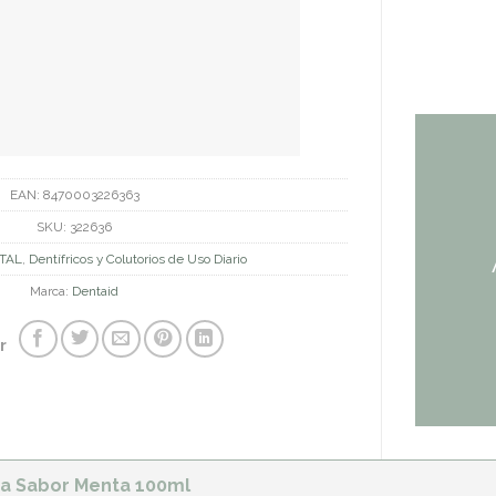
EAN:
8470003226363
SKU:
322636
TAL
,
Dentífricos y Colutorios de Uso Diario
Marca:
Dentaid
r
sta Sabor Menta 100ml