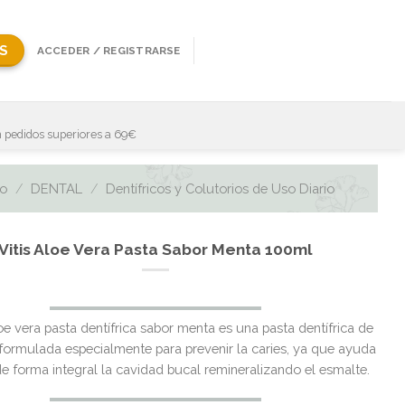
S
ACCEDER / REGISTRARSE
 pedidos superiores a 69€
io
/
DENTAL
/
Dentífricos y Colutorios de Uso Diario
Vitis Aloe Vera Pasta Sabor Menta 100ml
El
El
e vera pasta dentífrica sabor menta es una pasta dentífrica de
precio
precio
 formulada especialmente para prevenir la caries, ya que ayuda
original
actual
de forma integral la cavidad bucal remineralizando el esmalte.
era:
es: