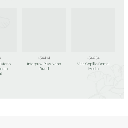
0
154414
154054
lutorio
Interprox Plus Nano
Vitis Cepillo Dental
ento
6und
Medio
D
l