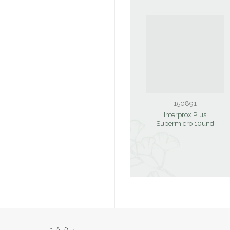
150891
Interprox Plus
Supermicro 10und