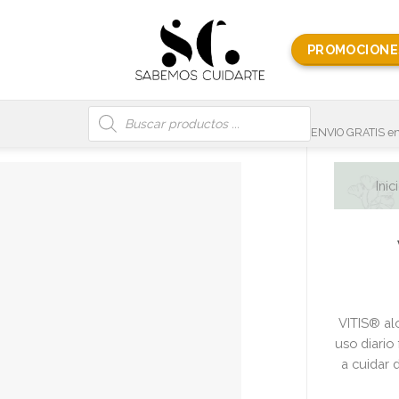
PROMOCIONE
Búsqueda
de
productos
ENVIO GRATIS en
Inic
VITIS® alo
uso diario
a cuidar 