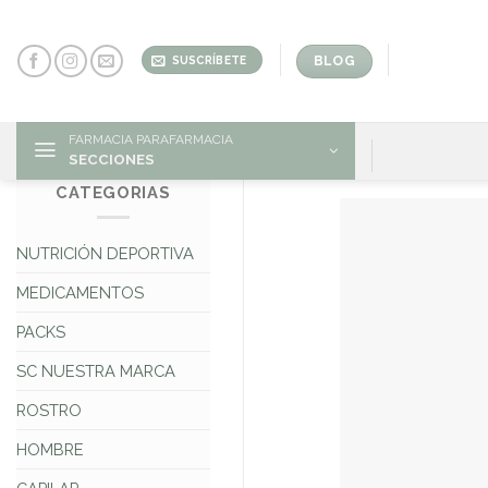
Skip
to
content
BLOG
SUSCRÍBETE
FARMACIA PARAFARMACIA
SECCIONES
CATEGORIAS
NUTRICIÓN DEPORTIVA
MEDICAMENTOS
PACKS
SC NUESTRA MARCA
ROSTRO
HOMBRE