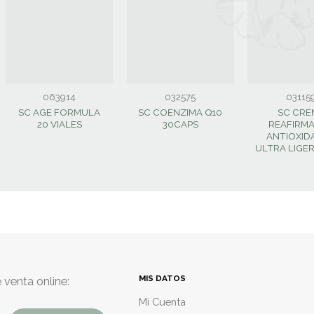
063914
032575
03115
SC AGE FORMULA
SC COENZIMA Q10
SC CRE
20 VIALES
30CAPS
REAFIRM
ANTIOXID
ULTRA LIGE
MIS DATOS
 venta online:
Mi Cuenta