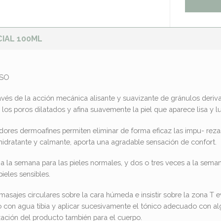
CIAL 100ML
USO
avés de la acción mecánica alisante y suavizante de gránulos deriv
 los poros dilatados y afina suavemente la piel que aparece lisa y l
adores dermoafines permiten eliminar de forma eficaz las impu- rezas 
hidratante y calmante, aporta una agradable sensación de confort.
z a la semana para las pieles normales, y dos o tres veces a la sem
ieles sensibles.
 masajes circulares sobre la cara húmeda e insistir sobre la zona T 
con agua tibia y aplicar sucesivamente el tónico adecuado con algo
zación del producto también para el cuerpo.