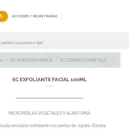
S
ACCEDER / REGISTRARSE
 pedidos superiores a 69€
io
/
SC NUESTRA MARCA
/
SC DERMOCOSMÉTICA
SC EXFOLIANTE FACIAL 100ML
MICROPERLAS VEGETALES Y ALANTOÍNA
icada emulsión exfoliante con perlas de Jojoba. Elimina