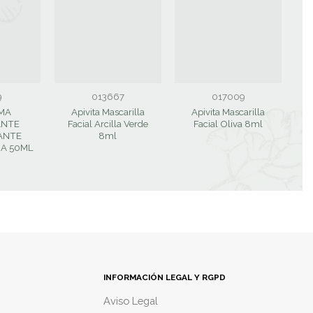
9
013667
017009
MA
Apivita Mascarilla
Apivita Mascarilla
C
ANTE
Facial Arcilla Verde
Facial Oliva 8ml
ANTE
8ml
RA 50ML
INFORMACIÓN LEGAL Y RGPD
Aviso Legal