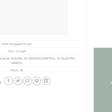
EAN:
8029408071056
SKU:
071056
e Facial
,
ROSTRO
,
SC DERMOCOSMÉTICA
,
SC NUESTRA
MARCA
Marca:
SC
r