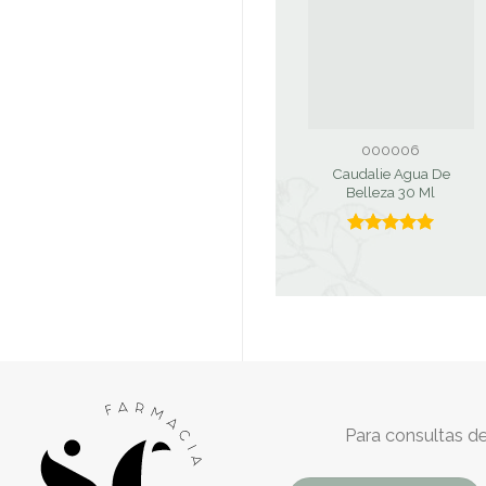
000006
Caudalie Agua De
Belleza 30 Ml
Valorado
con
5.00
de 5
Para consultas de