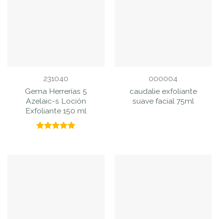
231040
000004
Gema Herrerías 5
caudalie exfoliante
Azelaic-s Loción
suave facial 75ml
Exfoliante 150 ml
Valorado
con
5.00
de 5