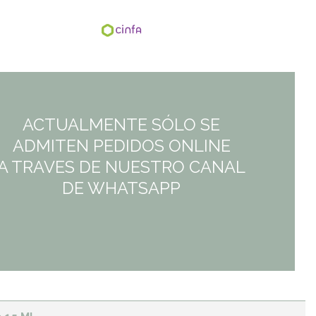
era:
es:
7,35€.
7,35€.
ACTUALMENTE SÓLO SE
ADMITEN PEDIDOS ONLINE
A TRAVES DE NUESTRO CANAL
DE WHATSAPP