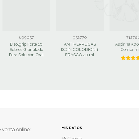
699057
952770
71278
Bisolgrip Forte 10
ANTIVERRUGAS
Aspirina 50
Sobres Granulado
ISDIN COLODION 1
Comprim
Para Solucion Oral
FRASCO 20 ml
Valorado
con
5.0
de 5
MIS DATOS
 venta online:
Mi Cuenta