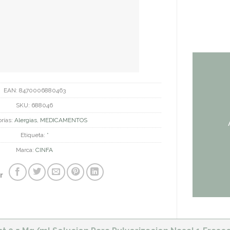
EAN:
8470006880463
SKU:
688046
rías:
Alergias
,
MEDICAMENTOS
Etiqueta:
*
Marca:
CINFA
r