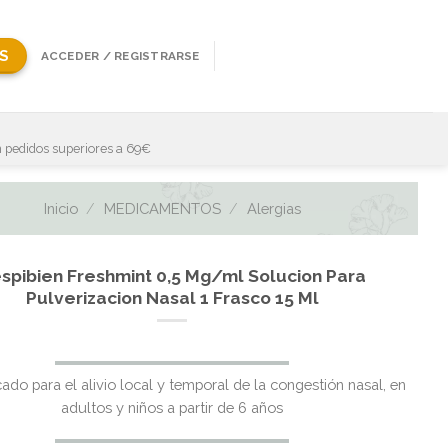
S
ACCEDER / REGISTRARSE
 pedidos superiores a 69€
Inicio
/
MEDICAMENTOS
/
Alergias
spibien Freshmint 0,5 Mg/ml Solucion Para
Pulverizacion Nasal 1 Frasco 15 Ml
El
El
cado para el alivio local y temporal de la congestión nasal, en
precio
precio
adultos y niños a partir de 6 años
original
actual