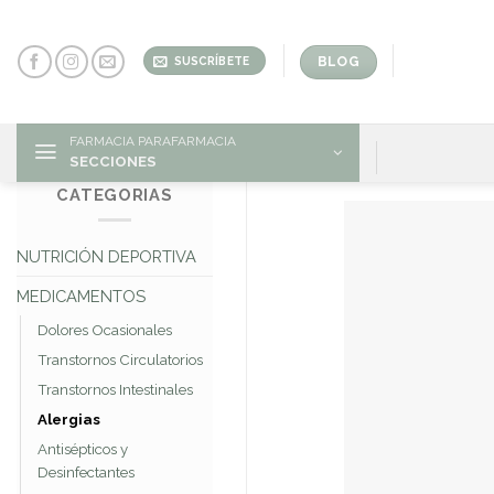
Skip
to
content
BLOG
SUSCRÍBETE
FARMACIA PARAFARMACIA
SECCIONES
CATEGORIAS
NUTRICIÓN DEPORTIVA
MEDICAMENTOS
Dolores Ocasionales
Transtornos Circulatorios
Transtornos Intestinales
Alergias
Antisépticos y
Desinfectantes