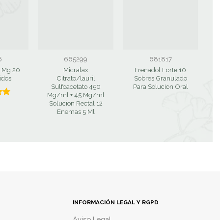
6
665299
681817
0 Mg 20
Micralax
Frenadol Forte 10
D
idos
Citrato/lauril
Sobres Granulado
1
Sulfoacetato 450
Para Solucion Oral
Mg/ml + 45 Mg/ml
Solucion Rectal 12
0
Enemas 5 Ml
INFORMACIÓN LEGAL Y RGPD
Aviso Legal