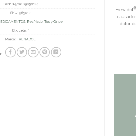
EAN:
8470009650124
Frenadol
SKU:
965012
causados 
EDICAMENTOS
,
Resfriado, Tos y Gripe
dolor de
Etiqueta:
*
Marca:
FRENADOL
r