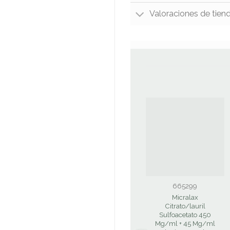
Valoraciones de tien
665299
Micralax
Citrato/lauril
Sulfoacetato 450
Mg/ml + 45 Mg/ml