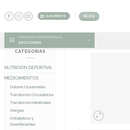
Skip
to
content
BLOG
SUSCRÍBETE
FARMACIA PARAFARMACIA
SECCIONES
CATEGORIAS
NUTRICIÓN DEPORTIVA
MEDICAMENTOS
Dolores Ocasionales
Transtornos Circulatorios
Transtornos Intestinales
Alergias
Antisépticos y
Desinfectantes