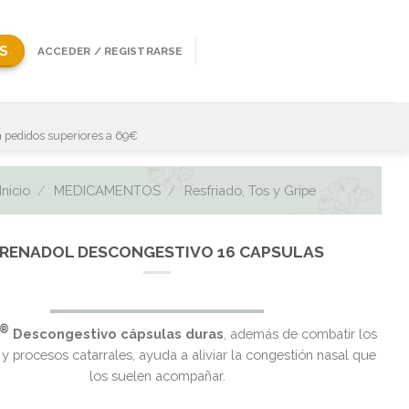
S
ACCEDER / REGISTRARSE
 pedidos superiores a 69€
Inicio
/
MEDICAMENTOS
/
Resfriado, Tos y Gripe
FRENADOL DESCONGESTIVO 16 CAPSULAS
El
El
®
Descongestivo cápsulas duras
, además de combatir los
precio
precio
 y procesos catarrales, ayuda a aliviar la congestión nasal que
original
actual
los suelen acompañar.
era:
es: