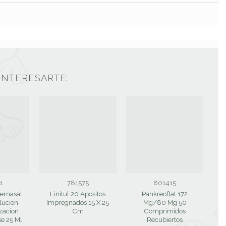
INTERESARTE:
1
781575
801415
ernasal
Linitul 20 Apositos
Pankreoflat 172
Fr
lucion
Impregnados 15 X 25
Mg/80 Mg 50
izacion
Cm
Comprimidos
se 25 Ml
Recubiertos