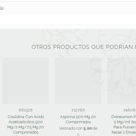
da
OTROS PRODUCTOS QUE PODRÍAN 
681528
712786
74608
Couldina Con Acido
Aspirina 500 Mg 20
Disneumon P
Acetilsalicilico 500
Comprimidos
5 Mg/ml So
Mg/2 Mg/7,5 Mg 20
Para Pulver
Valorado con
5.00
de
Comprimidos
Nasal 1 Enva
5