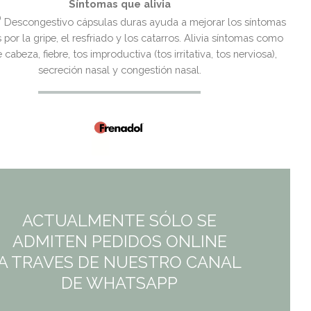
Síntomas que alivia
14,65€.
11,21€.
®
Descongestivo cápsulas duras ayuda a mejorar los síntomas
por la gripe, el resfriado y los catarros. Alivia síntomas como
 cabeza, fiebre, tos improductiva (tos irritativa, tos nerviosa),
secreción nasal y congestión nasal.
ACTUALMENTE SÓLO SE
ADMITEN PEDIDOS ONLINE
A TRAVES DE NUESTRO CANAL
DE WHATSAPP