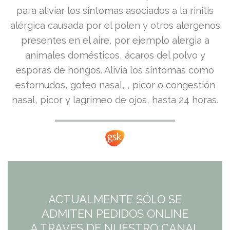
precio
precio
para aliviar los síntomas asociados a la rinitis
alérgica causada por el polen y otros alergenos
original
actual
presentes en el aire, por ejemplo alergia a
era:
es:
animales domésticos, ácaros del polvo y
esporas de hongos. Alivia los síntomas como
14,99€.
13,49€.
estornudos, goteo nasal, , picor o congestión
nasal, picor y lagrimeo de ojos, hasta 24 horas.
ACTUALMENTE SÓLO SE
ADMITEN PEDIDOS ONLINE
A TRAVES DE NUESTRO CANAL