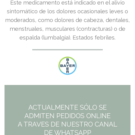
El
El
Este medicamento está indicado en el alivio
precio
precio
sintomático de los dolores ocasionales leves o
moderados, como dolores de cabeza, dentales,
original
actual
menstruales, musculares (contracturas) o de
era:
es:
espalda (lumbalgia). Estados febriles.
6,54€.
5,72€.
ACTUALMENTE SÓLO SE
ADMITEN PEDIDOS ONLINE
A TRAVES DE NUESTRO CANAL
DE WHATSAPP