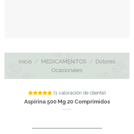
Inicio
/
MEDICAMENTOS
/
Dolores
Ocasionales
(
1
valoración de cliente)
Valorado
1
Aspirina 500 Mg 20 Comprimidos
con
5.00
de 5 en
base a
valoración
de un
cliente