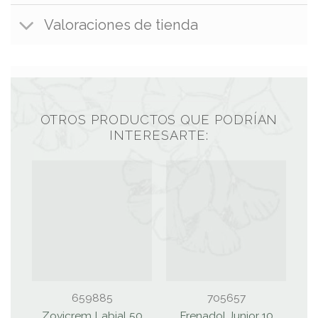
Valoraciones de tienda
OTROS PRODUCTOS QUE PODRÍAN
INTERESARTE:
659885
705657
Zovicrem Labial 50
Frenadol Junior 10
R