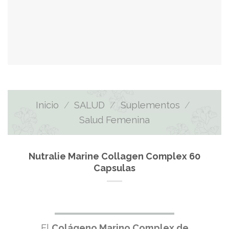
Inicio
/
SALUD
/
Suplementos
/
Salud Femenina
Nutralie Marine Collagen Complex 60
Capsulas
El
Colágeno Marino Complex de