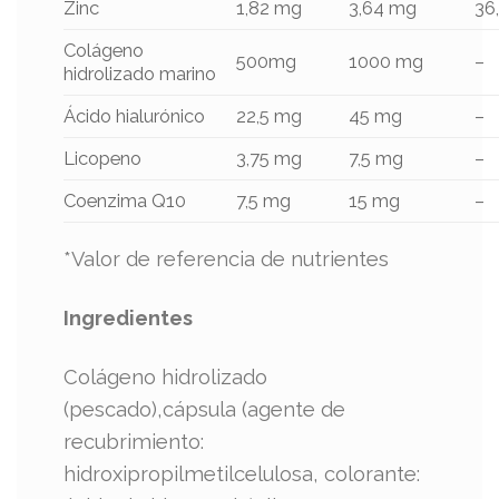
Zinc
1,82 mg
3,64 mg
36
Colágeno
500mg
1000 mg
–
hidrolizado marino
Ácido hialurónico
22,5 mg
45 mg
–
Licopeno
3,75 mg
7,5 mg
–
Coenzima Q10
7,5 mg
15 mg
–
*Valor de referencia de nutrientes
Ingredientes
Colágeno hidrolizado
(pescado),cápsula (agente de
recubrimiento:
hidroxipropilmetilcelulosa, colorante: