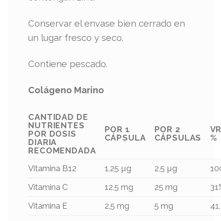
Conservar el envase bien cerrado en
un lugar fresco y seco.
Contiene pescado.
Colágeno Marino
CANTIDAD DE
NUTRIENTES
POR 1
POR 2
VR
POR DOSIS
CÁPSULA
CÁPSULAS
%
DIARIA
RECOMENDADA
Vitamina B12
1,25 µg
2,5 µg
10
Vitamina C
12,5 mg
25 mg
31
Vitamina E
2,5 mg
5 mg
41